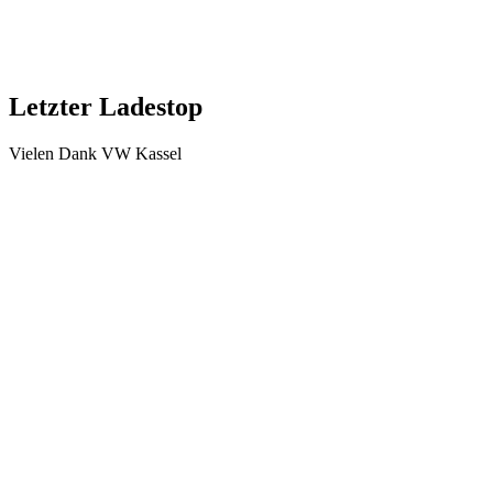
Autor
maik.heinrich
Veröffentlicht am
18. Juni 2017
Schreibe einen Kommentar
Deine E-Mail-Adresse wird nicht veröffentlicht.
Erforderliche
Felder sind mit
*
markiert
Kommentar
*
Name
*
E-Mail-Adresse
*
Website