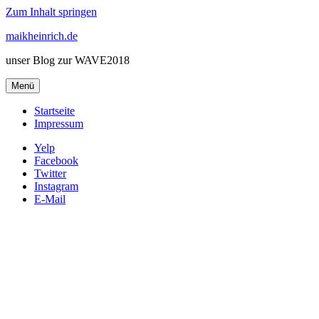
Zum Inhalt springen
maikheinrich.de
unser Blog zur WAVE2018
Menü
Startseite
Impressum
Yelp
Facebook
Twitter
Instagram
E-Mail
Letzter Ladestop
Vielen Dank VW Kassel